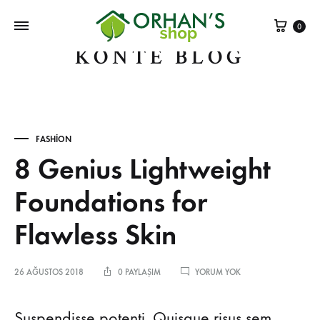
Sepe
0
KONTE BLOG
FASHION
8 Genius Lightweight
Foundations for
Flawless Skin
8
26 AĞUSTOS 2018
0 PAYLAŞIM
YORUM YOK
GENIUS
LIGHTWEIGHT
FOUNDATIONS
Suspendisse potenti. Quisque risus sem,