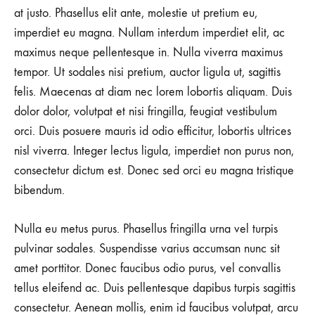
YORUM
at justo. Phasellus elit ante, molestie ut pretium eu,
YOK
imperdiet eu magna. Nullam interdum imperdiet elit, ac
8
GENIUS
maximus neque pellentesque in. Nulla viverra maximus
LIGHTWEIGHT
FOUNDATIONS
tempor. Ut sodales nisi pretium, auctor ligula ut, sagittis
FOR
felis. Maecenas at diam nec lorem lobortis aliquam. Duis
FLAWLESS
SKIN
dolor dolor, volutpat et nisi fringilla, feugiat vestibulum
orci. Duis posuere mauris id odio efficitur, lobortis ultrices
nisl viverra. Integer lectus ligula, imperdiet non purus non,
consectetur dictum est. Donec sed orci eu magna tristique
bibendum.
Nulla eu metus purus. Phasellus fringilla urna vel turpis
pulvinar sodales. Suspendisse varius accumsan nunc sit
amet porttitor. Donec faucibus odio purus, vel convallis
tellus eleifend ac. Duis pellentesque dapibus turpis sagittis
consectetur. Aenean mollis, enim id faucibus volutpat, arcu