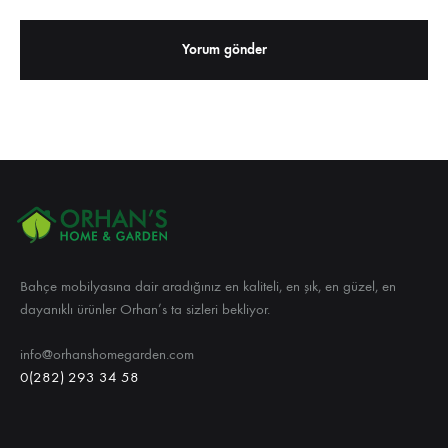
Bahçe mobilyasına dair aradığınız en kaliteli, en şık, en güzel, en
dayanıklı ürünler Orhan’s ta sizleri bekliyor.
info@orhanshomegarden.com
0(282) 293 34 58