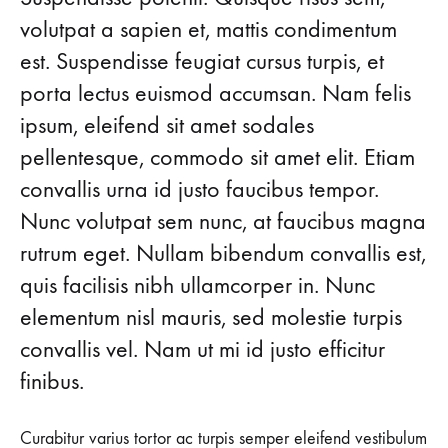
8
FOR
volutpat a sapien et, mattis condimentum
FLAWLESS
Genius
SKIN
est. Suspendisse feugiat cursus turpis, et
Lightweight
porta lectus euismod accumsan. Nam felis
ipsum, eleifend sit amet sodales
Foundations
pellentesque, commodo sit amet elit. Etiam
for
convallis urna id justo faucibus tempor.
Nunc volutpat sem nunc, at faucibus magna
Flawless
rutrum eget. Nullam bibendum convallis est,
Skin
quis facilisis nibh ullamcorper in. Nunc
elementum nisl mauris, sed molestie turpis
26
convallis vel. Nam ut mi id justo efficitur
AĞUSTOS
2018
finibus.
0
PAYLAŞIM
Curabitur varius tortor ac turpis semper eleifend vestibulum