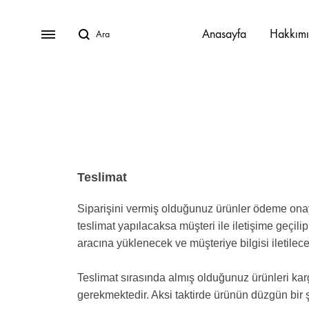
Anasayfa
Hakkım
Javier Oturma Grubu
Lucca Oturma Grubu
Teslimat
Paloma Oturma Grubu
Siparişini vermiş olduğunuz ürünler ödeme onayı 
teslimat yapılacaksa müşteri ile iletişime geçilip 
Tika Oturma Grubu
aracına yüklenecek ve müşteriye bilgisi iletilecek
Teslimat sırasında almış olduğunuz ürünleri kargo
gerekmektedir. Aksi taktirde ürünün düzgün bir ş