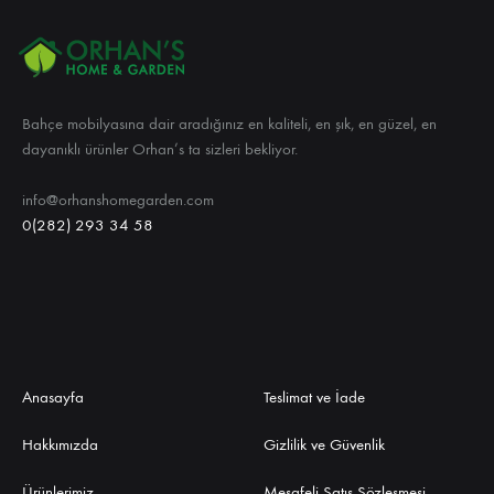
Bahçe mobilyasına dair aradığınız en kaliteli, en şık, en güzel, en
dayanıklı ürünler Orhan’s ta sizleri bekliyor.
info@orhanshomegarden.com
0(282) 293 34 58
Anasayfa
Teslimat ve İade
Hakkımızda
Gizlilik ve Güvenlik
Ürünlerimiz
Mesafeli Satış Sözleşmesi