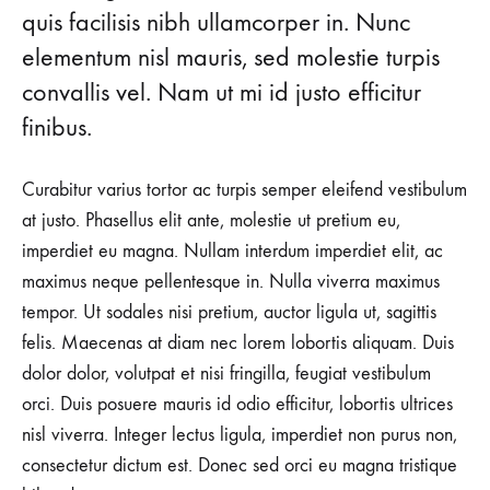
Your
quis facilisis nibh ullamcorper in. Nunc
Closet
elementum nisl mauris, sed molestie turpis
convallis vel. Nam ut mi id justo efficitur
finibus.
24
AĞUSTOS
2018
Curabitur varius tortor ac turpis semper eleifend vestibulum
0
at justo. Phasellus elit ante, molestie ut pretium eu,
PAYLAŞIM
imperdiet eu magna. Nullam interdum imperdiet elit, ac
YORUM
maximus neque pellentesque in. Nulla viverra maximus
YOK
5
tempor. Ut sodales nisi pretium, auctor ligula ut, sagittis
SPORTY
PIECES
felis. Maecenas at diam nec lorem lobortis aliquam. Duis
YOU
dolor dolor, volutpat et nisi fringilla, feugiat vestibulum
NEED
IN
orci. Duis posuere mauris id odio efficitur, lobortis ultrices
YOUR
nisl viverra. Integer lectus ligula, imperdiet non purus non,
CLOSET
consectetur dictum est. Donec sed orci eu magna tristique