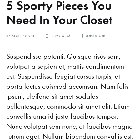
5 Sporty Pieces You
Need In Your Closet
5
24 AĞUSTOS 2018
0 PAYLAŞIM
YORUM YOK
SPORTY
PIECES
5
YOU
Suspendisse potenti. Quisque risus sem,
NEED
volutpat a sapien et, mattis condimentum
IN
Sporty
YOUR
est. Suspendisse feugiat cursus turpis, et
CLOSET
Pieces
porta lectus euismod accumsan. Nam felis
ipsum, eleifend sit amet sodales
You
pellentesque, commodo sit amet elit. Etiam
Need
convallis urna id justo faucibus tempor.
Nunc volutpat sem nunc, at faucibus magna
In
rutrum eget. Nullam bibendum convallis est,