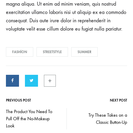
magna aliqua. Ut enim ad minim veniam, quis nostrud
exercitation ullamco laboris nisi ut aliquip ex ea commodo
consequat. Duis aute irure dolor in reprehenderit in
voluptate velit esse cillum dolore eu fugiat nulla pariatur.
FASHION
STREETSTYLE
SUMMER
PREVIOUS POST
NEXT POST
Post
The Product You Need To
Try These Takes on a
Pull Off the No-Makeup
navigation
Classic Button-Up
Look