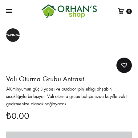
Sepe
0
Ücretsiz Kargo
YAKINDA
Vali Oturma Grubu Antrasit
Alüminyumun güçlü yapısı ve outdoor ipin şıklığı ahşabın
sıcaklığıyla birleşiyor. Vali oturma grubu bahçenizde keyifle vakit
geçirmenize olanak sağlayacak.
₺
0.00