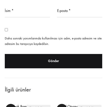
İsim
*
E-posta
*
Daha sonraki yorumlarımda kullanılması için adım, e-posta adresim ve site
adresim bu tarayıcıya kaydedilsin.
İlgili ürünler
Zambak Bambu Oturma
Royal Oturma Grubu