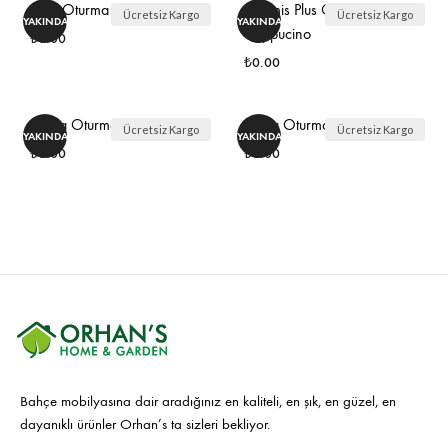
İSTEK
LIST
Ross Oturma Grubu
Artemis Plus Oturma Grubu
Ücretsiz Kargo
Ücretsiz Kargo
YAKINDA
YAKINDA
LISTESINE
EKLE
Cappucino
₺
0.00
EKLE
₺
0.00
İSTEK
LISTESINE
İSTE
Fırtına Oturma Grubu
Nova Oturma Grubu
Ücretsiz Kargo
Ücretsiz Kargo
YAKINDA
YAKINDA
EKLE
LIST
₺
0.00
₺
0.00
EKLE
İSTEK
İSTE
LISTESINE
LIST
EKLE
EKLE
Bahçe mobilyasına dair aradığınız en kaliteli, en şık, en güzel, en
dayanıklı ürünler Orhan’s ta sizleri bekliyor.