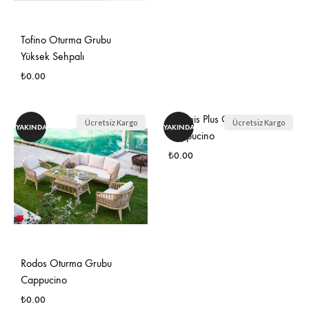
EKLE
Tofino Oturma Grubu
Yüksek Sehpalı
₺
0.00
İSTEK
Artemis Plus Oturma Grubu
Ücretsiz Kargo
Ücretsiz Kargo
YAKINDA
YAKINDA
LISTESINE
Cappucino
EKLE
₺
0.00
İSTE
LIST
EKLE
Rodos Oturma Grubu
Cappucino
₺
0.00