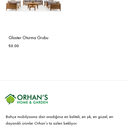
İSTE
LIST
EKLE
Gloster Oturma Grubu
₺
0.00
İSTEK
LISTESINE
EKLE
Bahçe mobilyasına dair aradığınız en kaliteli, en şık, en güzel, en
dayanıklı ürünler Orhan’s ta sizleri bekliyor.