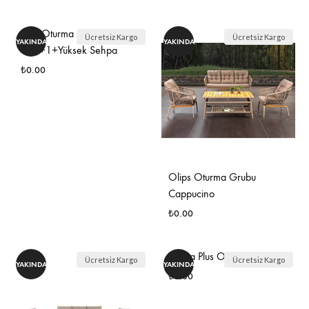
İSTEK
Efes Oturma Grubu
Ücretsiz Kargo
Ücretsiz Kargo
YAKINDA
YAKINDA
LISTESINE
3+1+1+Yüksek Sehpa
EKLE
₺
0.00
İSTEK
LISTESINE
EKLE
Olips Oturma Grubu
Cappucino
₺
0.00
İSTE
Poena Plus Oturma Grubu
Ücretsiz Kargo
Ücretsiz Kargo
YAKINDA
YAKINDA
LIST
₺
0.00
EKLE