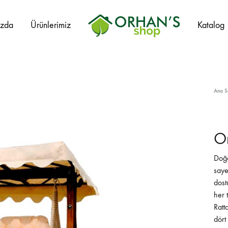
ızda
Ürünlerimiz
Katalog
Orhans
Home
Garden
Ana S
On
Doğa
saye
dost
her 
Ratt
dört