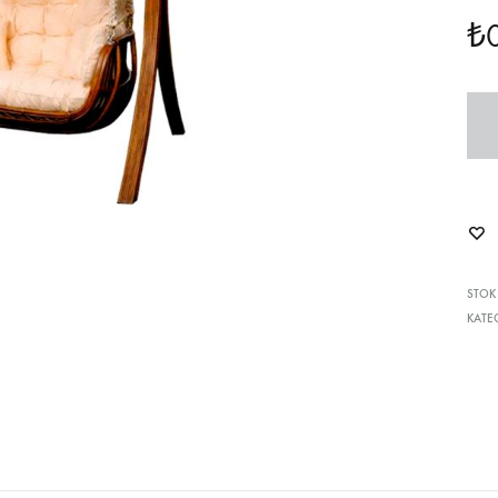
₺
STOK
KATE