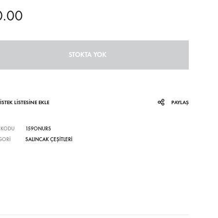
0.00
STOKTA YOK
İSTEK LISTESINE EKLE
PAYLAŞ
 KODU
159ONURS
GORI
SALINCAK ÇEŞITLERI