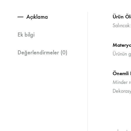
Açıklama
Ürün Ölç
Salınca
Ek bilgi
Materyal
Değerlendirmeler (0)
Ürünün g
Önemli B
Minder re
Dekorasyo