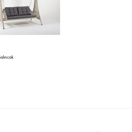
Salıncak
İSTEK
LISTESINE
EKLE