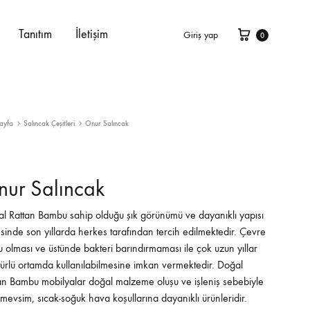
Sepet
Tanıtım
İletişim
Giriş yap
0
ayfa
Salıncak Çeşitleri
Onur Salıncak
ur Salıncak
l Rattan Bambu sahip olduğu şık görünümü ve dayanıklı yapısı
sinde son yıllarda herkes tarafından tercih edilmektedir. Çevre
u olması ve üstünde bakteri barındırmaması ile çok uzun yıllar
türlü ortamda kullanılabilmesine imkan vermektedir. Doğal
an Bambu mobilyalar doğal malzeme oluşu ve işleniş sebebiyle
 mevsim, sıcak-soğuk hava koşullarına dayanıklı ürünleridir.