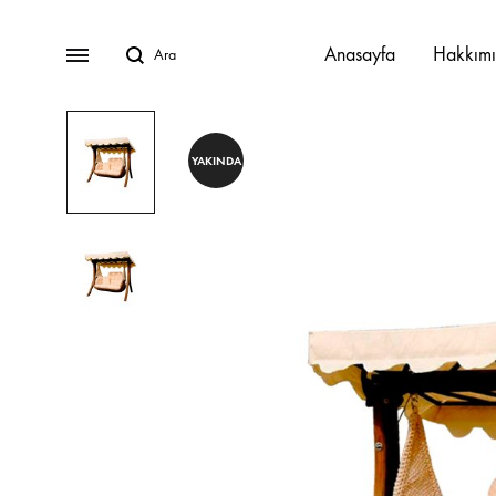
Ara
Menu
Anasayfa
Hakkım
YAKINDA
Javier Oturma Grubu
Lucca Oturma Grubu
Paloma Oturma Grubu
Tika Oturma Grubu