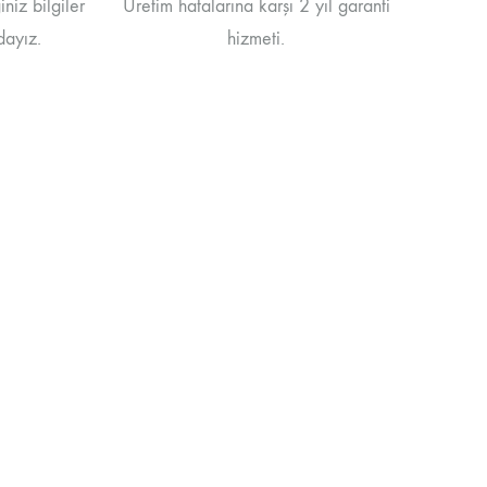
niz bilgiler
Üretim hatalarına karşı 2 yıl garanti
dayız.
hizmeti.