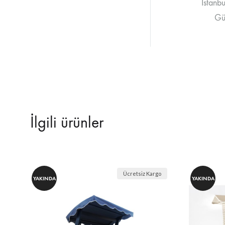
İstanb
Gün
İlgili ürünler
Ücretsiz Kargo
YAKINDA
YAKINDA