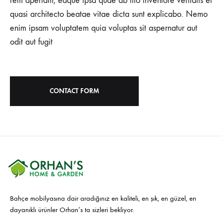
rem aperiam, eaque ipsa quae ab illo inventore veritatis et
quasi architecto beatae vitae dicta sunt explicabo. Nemo
enim ipsam voluptatem quia voluptas sit aspernatur aut
odit aut fugit
CONTACT FORM
Bahçe mobilyasına dair aradığınız en kaliteli, en şık, en güzel, en
dayanıklı ürünler Orhan’s ta sizleri bekliyor.