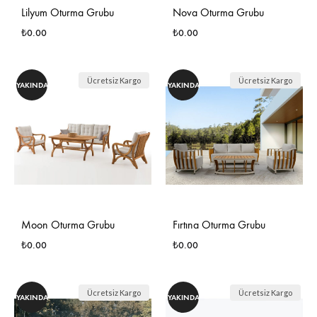
Lilyum Oturma Grubu
Nova Oturma Grubu
₺
0.00
₺
0.00
İSTEK
İSTE
Ücretsiz Kargo
Ücretsiz Kargo
YAKINDA
YAKINDA
LISTESINE
LIST
EKLE
EKLE
Moon Oturma Grubu
Fırtına Oturma Grubu
₺
0.00
₺
0.00
İSTEK
İSTE
Ücretsiz Kargo
Ücretsiz Kargo
YAKINDA
YAKINDA
LISTESINE
LIST