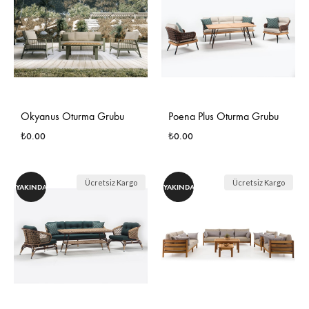
EKLE
EKLE
Okyanus Oturma Grubu
Poena Plus Oturma Grubu
₺
0.00
₺
0.00
İSTEK
İSTE
Ücretsiz Kargo
Ücretsiz Kargo
YAKINDA
YAKINDA
LISTESINE
LIST
EKLE
EKLE