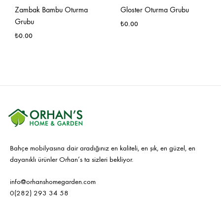
Zambak Bambu Oturma
Gloster Oturma Grubu
Grubu
₺
0.00
₺
0.00
İSTE
İSTEK
LIST
LISTESINE
EKLE
EKLE
Bahçe mobilyasına dair aradığınız en kaliteli, en şık, en güzel, en
dayanıklı ürünler Orhan’s ta sizleri bekliyor.
info@orhanshomegarden.com
0(282) 293 34 58