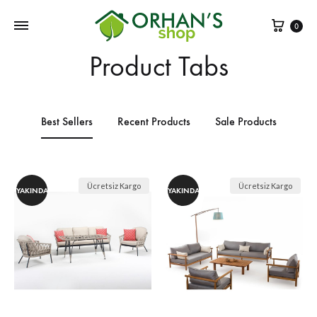
Sepe
0
Product Tabs
Best Sellers
Recent Products
Sale Products
Ücretsiz Kargo
Ücretsiz Kargo
YAKINDA
YAKINDA