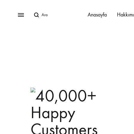
Ara
Menu
Anasayfa
Hakkım
Javier Oturma Grubu
Lucca Oturma Grubu
Paloma Oturma Grubu
Tika Oturma Grubu