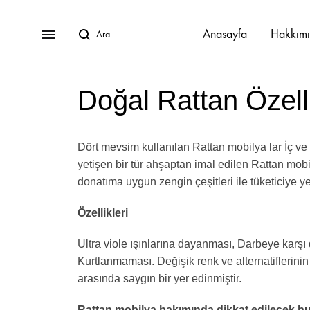
Anasayfa
Hakkım
Doğal Rattan Özelli
Dört mevsim kullanılan Rattan mobilya lar İç v
Javier Oturma Grubu
yetişen bir tür ahşaptan imal edilen Rattan mobi
Lucca Oturma Grubu
donatıma uygun zengin çeşitleri ile tüketiciye y
Paloma Oturma Grubu
Özellikleri
Tika Oturma Grubu
Ultra viole ışınlarına dayanması, Darbeye karş
Kurtlanmaması. Değişik renk ve alternatiflerin
arasında saygın bir yer edinmiştir.
Rattan mobilya bakımında dikkat edilecek h