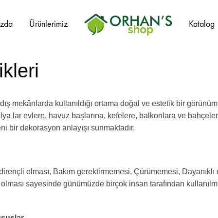
ızda
Ürünlerimiz
Katalog
Orhans
Home
kleri
Garden
e dış mekânlarda kullanıldığı ortama doğal ve estetik bir görü
lya lar evlere, havuz başlarına, kefelere, balkonlara ve bahçele
eni bir dekorasyon anlayışı sunmaktadır.
ı dirençli olması, Bakım gerektirmemesi, Çürümemesi, Dayanıklı
in olması sayesinde günümüzde birçok insan tarafından kullanıl
ususlar