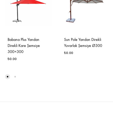
Babana Plus Yandan
Sun Pole Yandan Direkli
Direkli Kare Şemsiye
Yuvarlak Şemsiye Ø300
300×300
₺
0.00
₺
0.00
İSTE
İSTEK
LIST
LISTESINE
EKLE
EKLE