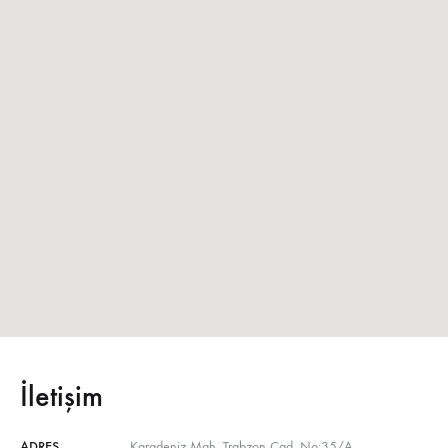
İletişim
ADRES
Karadeniz Mah. Trabzon Cad. No:35/A